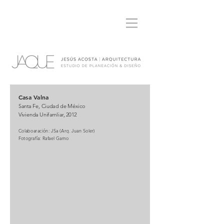
Casa Valna
Santa Fe, Ciudad de México
Vivienda Unifamliar, 2012
Colaboaración: JSa (Arq. Juan Soler)
Fotografía: Rafael Gamo