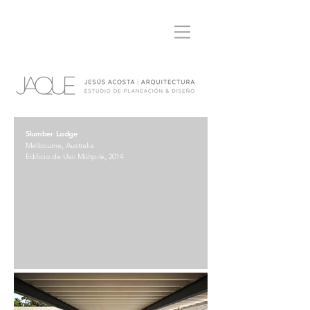
Slumber Lodge
Melbourne, Australia
Edificio de Uso Múltpile, 2014